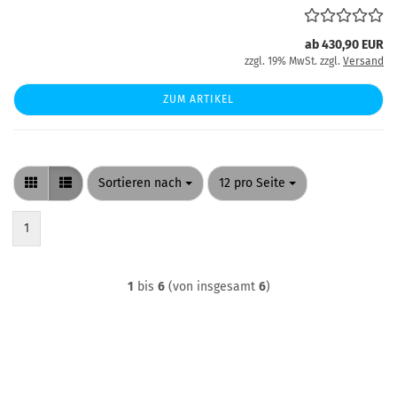
ab 430,90 EUR
zzgl. 19% MwSt. zzgl.
Versand
ZUM ARTIKEL
Sortieren nach
pro Seite
Sortieren nach
12 pro Seite
1
1
bis
6
(von insgesamt
6
)