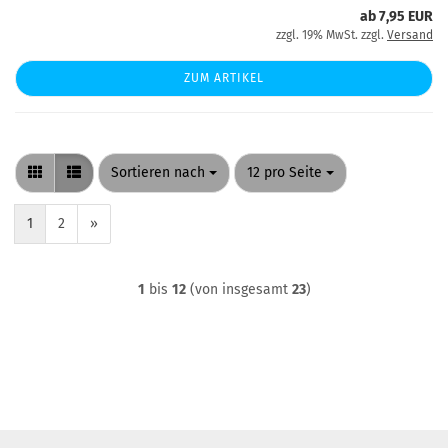
ab 7,95 EUR
zzgl. 19% MwSt. zzgl.
Versand
ZUM ARTIKEL
Sortieren nach
pro Seite
Sortieren nach
12 pro Seite
1
2
»
1
bis
12
(von insgesamt
23
)