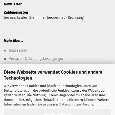
Newsletter
Zahlungsarten
bei uns kaufen Sie immer bequem auf Rechnung.
Mehr über...
Impressum
Versand- & Zahlungsbedingungen
Widerrufsrecht & Muster-Widerrufsformular
Diese Webseite verwendet Cookies und andere
Druck Nebenkosten
Technologien
AGB
Wir verwenden Cookies und ähnliche Technologien, auch von
Drittanbietern, um die ordentliche Funktionsweise der Website zu
Privatsphäre und Datenschutz
gewährleisten, die Nutzung unseres Angebotes zu analysieren und
Cookie Einstellungen
Ihnen ein bestmögliches Einkaufserlebnis bieten zu können. Weitere
Informationen finden Sie in unserer
Datenschutzerklärung
.
Alle Akzeptieren