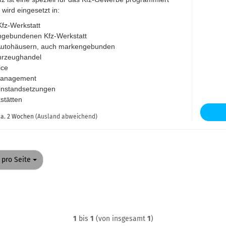
wird eingesetzt in:
 Kfz-Werkstatt
ngebundenen Kfz-Werkstatt
 Autohäusern, auch markengebunden
hrzeughandel
ice
management
einstandsetzungen
stätten
a. 2 Wochen
(Ausland abweichend)
o Seite
 pro Seite
1
bis
1
(von insgesamt
1
)