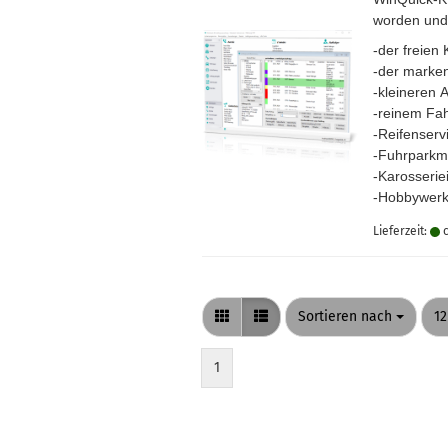
worden und 
-der freien
-der marke
-kleineren
-reinem Fa
-Reifenserv
-Fuhrpark
-Karosseri
-Hobbywerk
Lieferzeit:
c
Sortieren nach
pr
Sortieren nach
12
1