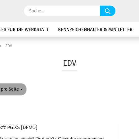
Suche...
LES FÜR DIE WERKSTATT
KENNZEICHENHALTER & MINILETTER
»
EDV
EDV
o Seite
 pro Seite
Kfz PG XS [DEMO]
z ist eine speziell für das Kfz-Gewerbe programmiert