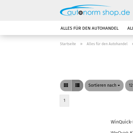
ALLES FÜR DEN AUTOHANDEL
AL
»
Startseite
Alles für den Autohandel
Sortieren nach
pr
Sortieren nach
12
1
WinQuick-
WinQuick-Kf