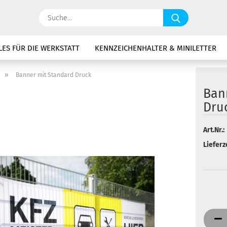
Suche...
LES FÜR DIE WERKSTATT
KENNZEICHENHALTER & MINILETTER
»
Banner mit Standard Druck
Ban
Dru
Art.Nr.:
Lieferze